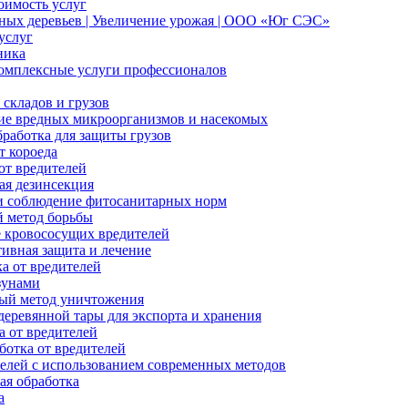
оимость услуг
ных деревьев | Увеличение урожая | ООО «Юг СЭС»
услуг
ника
комплексные услуги профессионалов
складов и грузов
е вредных микроорганизмов и насекомых
работка для защиты грузов
т короеда
от вредителей
ая дезинсекция
и соблюдение фитосанитарных норм
 метод борьбы
 кровососущих вредителей
ивная защита и лечение
а от вредителей
зунами
ый метод уничтожения
еревянной тары для экспорта и хранения
 от вредителей
отка от вредителей
елей с использованием современных методов
ая обработка
а