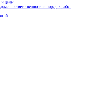
и и цены
доме — ответственность и порядок работ
иятий