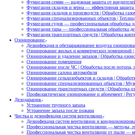
Фумигация семян — надежная защита от вредителей
Фумигация складов и зерна — эффективная защита 
Фумигация складов и производств | Обработка газо
Фумигация специализированных объектов | Теплицы
Фумигация судов — профессиональная обработка дл
Фумигация тары — профессиональная обработка де
Фумигация транспортных средств | Обработка конте
Озонирование
Дезинфекция и обеззараживание воздуха озонирова
Озонирование жилых и коммерческих помещений | 
Озонирование и удаление запахов | Обработка озон
Озонирование помещения
Озонирование после ЧС | Обработка после потопа,
Озонирование салона автомобиля
Озонирование сельхозобъектов и складов | Обраб
Озонирование специализированных объектов | Муз
Озонирование транспортных средств | Обработка оз
Профилактическое озонирование и абонемент | Рег
Дезодарация
Устранение трупного запаха
Устранение запаха после пожара
Чистка и дезинфекция систем вентиляции
Дезинфекция систем вентиляции и кондициониров
Профессиональная чистка вентиляции — методы, э
Профессиональная чистка вентиляции от пыли — м