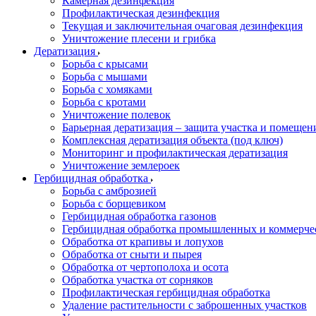
Камерная дезинфекция
Профилактическая дезинфекция
Текущая и заключительная очаговая дезинфекция
Уничтожение плесени и грибка
Дератизация
Борьба с крысами
Борьба с мышами
Борьба с хомяками
Борьба с кротами
Уничтожение полевок
Барьерная дератизация – защита участка и помеще
Комплексная дератизация объекта (под ключ)
Мониторинг и профилактическая дератизация
Уничтожение землероек
Гербицидная обработка
Борьба с амброзией
Борьба с борщевиком
Гербицидная обработка газонов
Гербицидная обработка промышленных и коммерче
Обработка от крапивы и лопухов
Обработка от сныти и пырея
Обработка от чертополоха и осота
Обработка участка от сорняков
Профилактическая гербицидная обработка
Удаление растительности с заброшенных участков