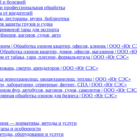
 и болезней
и профессиональная обработка
м от вредителей
, рестораны, музеи, библиотеки
я защиты грузов и судна
ревянной тары для экспорта
йнеров, вагонов, судов, авто
нием | Обработка озоном квартир, офисов, клиник | ООО «Юг 
Обработка озоном квартир, домов, офисов, магазинов | ООО «
ом от табака, гари, плесени, формальдегида | ООО «Юг СЭС»
 пожара, смерти, арендаторов | ООО «Юг СЭС»
отка зернохранилищ, овощехранилищ, теплиц | ООО «Юг СЭС»
еи, лаборатории, серверные, фитнес, СПА | ООО «Юг СЭС»
оном фур, автобусов, вагонов, судов, самолетов | ООО «Юг СЭС
улярная обработка озоном для бизнеса | ООО «Юг СЭС»
ания — нормативы, методы и услуги
тапы и особенности
етоды, оборудование и услуги