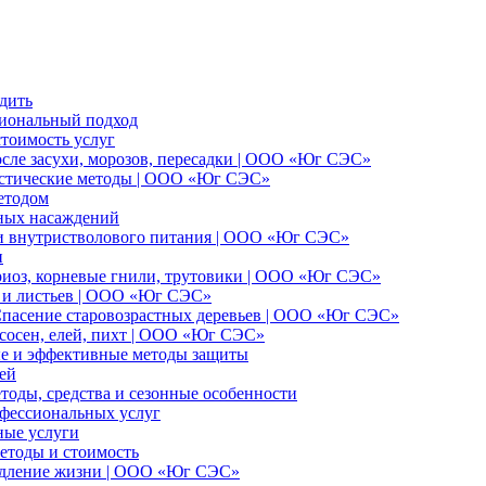
дить
сиональный подход
стоимость услуг
осле засухи, морозов, пересадки | ООО «Юг СЭС»
ристические методы | ООО «Юг СЭС»
етодом
еных насаждений
 и внутристволового питания | ООО «Юг СЭС»
и
ариоз, корневые гнили, трутовики | ООО «Юг СЭС»
и и листьев | ООО «Юг СЭС»
 Спасение старовозрастных деревьев | ООО «Юг СЭС»
сосен, елей, пихт | ООО «Юг СЭС»
ые и эффективные методы защиты
ей
тоды, средства и сезонные особенности
офессиональных услуг
ные услуги
методы и стоимость
родление жизни | ООО «Юг СЭС»