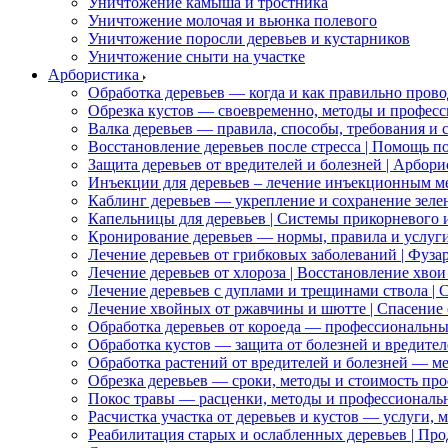
Уничтожение камыша и тростника
Уничтожение молочая и вьюнка полевого
Уничтожение поросли деревьев и кустарников
Уничтожение сныти на участке
Арбористика
Обработка деревьев — когда и как правильно прово
Обрезка кустов — своевременно, методы и профес
Валка деревьев — правила, способы, требования и 
Восстановление деревьев после стресса | Помощь п
Защита деревьев от вредителей и болезней | Арбо
Инъекции для деревьев – лечение инъекционным м
Каблинг деревьев — укрепление и сохранение зел
Капельницы для деревьев | Системы прикорневого
Кронирование деревьев — нормы, правила и услуг
Лечение деревьев от грибковых заболеваний | Фуз
Лечение деревьев от хлороза | Восстановление хво
Лечение деревьев с дуплами и трещинами ствола |
Лечение хвойных от ржавчины и шютте | Спасение 
Обработка деревьев от короеда — профессиональн
Обработка кустов — защита от болезней и вредител
Обработка растений от вредителей и болезней — ме
Обрезка деревьев — сроки, методы и стоимость пр
Покос травы — расценки, методы и профессиональ
Расчистка участка от деревьев и кустов — услуги, 
Реабилитация старых и ослабленных деревьев | П