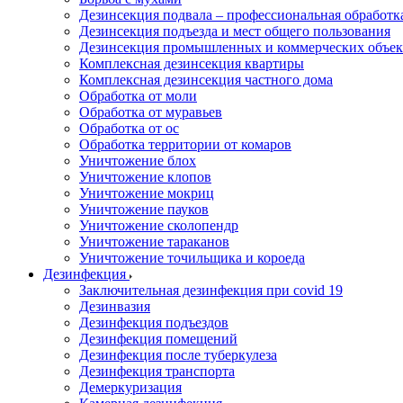
Дезинсекция подвала – профессиональная обработ
Дезинсекция подъезда и мест общего пользования
Дезинсекция промышленных и коммерческих объек
Комплексная дезинсекция квартиры
Комплексная дезинсекция частного дома
Обработка от моли
Обработка от муравьев
Обработка от ос
Обработка территории от комаров
Уничтожение блох
Уничтожение клопов
Уничтожение мокриц
Уничтожение пауков
Уничтожение сколопендр
Уничтожение тараканов
Уничтожение точильщика и короеда
Дезинфекция
Заключительная дезинфекция при covid 19
Дезинвазия
Дезинфекция подъездов
Дезинфекция помещений
Дезинфекция после туберкулеза
Дезинфекция транспорта
Демеркуризация