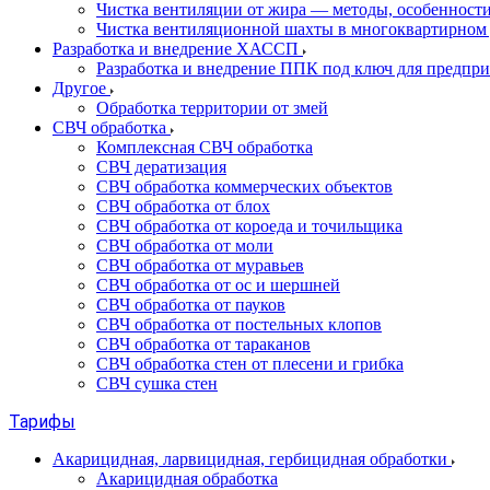
Чистка вентиляции от жира — методы, особенност
Чистка вентиляционной шахты в многоквартирном 
Разработка и внедрение ХАССП
Разработка и внедрение ППК под ключ для предпр
Другое
Обработка территории от змей
СВЧ обработка
Комплексная СВЧ обработка
СВЧ дератизация
СВЧ обработка коммерческих объектов
СВЧ обработка от блох
СВЧ обработка от короеда и точильщика
СВЧ обработка от моли
СВЧ обработка от муравьев
СВЧ обработка от ос и шершней
СВЧ обработка от пауков
СВЧ обработка от постельных клопов
СВЧ обработка от тараканов
СВЧ обработка стен от плесени и грибка
СВЧ сушка стен
Тарифы
Акарицидная, ларвицидная, гербицидная обработки
Акарицидная обработка