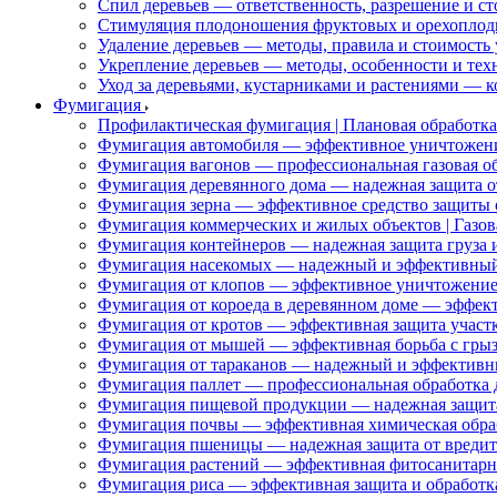
Спил деревьев — ответственность, разрешение и ст
Стимуляция плодоношения фруктовых и орехоплод
Удаление деревьев — методы, правила и стоимость 
Укрепление деревьев — методы, особенности и тех
Уход за деревьями, кустарниками и растениями — 
Фумигация
Профилактическая фумигация | Плановая обработка 
Фумигация автомобиля — эффективное уничтожени
Фумигация вагонов — профессиональная газовая об
Фумигация деревянного дома — надежная защита о
Фумигация зерна — эффективное средство защиты 
Фумигация коммерческих и жилых объектов | Газов
Фумигация контейнеров — надежная защита груза 
Фумигация насекомых — надежный и эффективный
Фумигация от клопов — эффективное уничтожение
Фумигация от короеда в деревянном доме — эффект
Фумигация от кротов — эффективная защита участк
Фумигация от мышей — эффективная борьба с гры
Фумигация от тараканов — надежный и эффективн
Фумигация паллет — профессиональная обработка д
Фумигация пищевой продукции — надежная защита
Фумигация почвы — эффективная химическая обраб
Фумигация пшеницы — надежная защита от вредит
Фумигация растений — эффективная фитосанитарн
Фумигация риса — эффективная защита и обработк