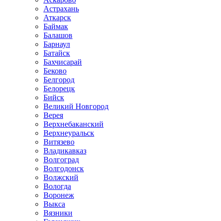
Астрахань
Аткарск
Баймак
Балашов
Барнаул
Батайск
Бахчисарай
Беково
Белгород
Белорецк
Бийск
Великий Новгород
Верея
Верхнебаканский
Верхнеуральск
Витязево
Владикавказ
Волгоград
Волгодонск
Волжский
Вологда
Воронеж
Выкса
Вязники