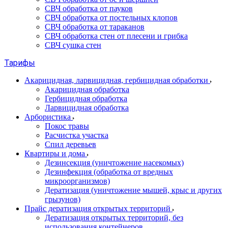
СВЧ обработка от пауков
СВЧ обработка от постельных клопов
СВЧ обработка от тараканов
СВЧ обработка стен от плесени и грибка
СВЧ сушка стен
Тарифы
Акарицидная, ларвицидная, гербицидная обработки
Акарицидная обработка
Гербицидная обработка
Ларвицидная обработка
Арбористика
Покос травы
Расчистка участка
Спил деревьев
Квартиры и дома
Дезинсекция (уничтожение насекомых)
Дезинфекция (обработка от вредных
микроорганизмов)
Дератизация (уничтожение мышей, крыс и других
грызунов)
Прайс дератизация открытых территорий
Дератизация открытых территорий, без
использования контейнеров.