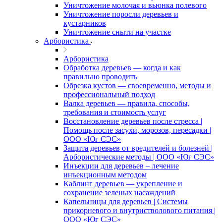
Уничтожение молочая и вьюнка полевого
Уничтожение поросли деревьев и
кустарников
Уничтожение сныти на участке
Арбористика
Арбористика
Обработка деревьев — когда и как
правильно проводить
Обрезка кустов — своевременно, методы и
профессиональный подход
Валка деревьев — правила, способы,
требования и стоимость услуг
Восстановление деревьев после стресса |
Помощь после засухи, морозов, пересадки |
ООО «Юг СЭС»
Защита деревьев от вредителей и болезней |
Арбористические методы | ООО «Юг СЭС»
Инъекции для деревьев – лечение
инъекционным методом
Каблинг деревьев — укрепление и
сохранение зеленых насаждений
Капельницы для деревьев | Системы
прикорневого и внутристволового питания |
ООО «Юг СЭС»