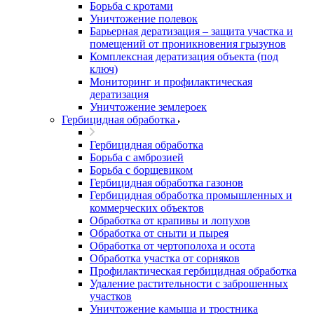
Борьба с кротами
Уничтожение полевок
Барьерная дератизация – защита участка и
помещений от проникновения грызунов
Комплексная дератизация объекта (под
ключ)
Мониторинг и профилактическая
дератизация
Уничтожение землероек
Гербицидная обработка
Гербицидная обработка
Борьба с амброзией
Борьба с борщевиком
Гербицидная обработка газонов
Гербицидная обработка промышленных и
коммерческих объектов
Обработка от крапивы и лопухов
Обработка от сныти и пырея
Обработка от чертополоха и осота
Обработка участка от сорняков
Профилактическая гербицидная обработка
Удаление растительности с заброшенных
участков
Уничтожение камыша и тростника