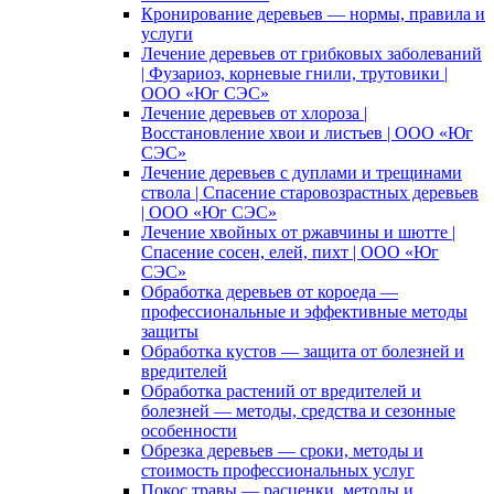
Кронирование деревьев — нормы, правила и
услуги
Лечение деревьев от грибковых заболеваний
| Фузариоз, корневые гнили, трутовики |
ООО «Юг СЭС»
Лечение деревьев от хлороза |
Восстановление хвои и листьев | ООО «Юг
СЭС»
Лечение деревьев с дуплами и трещинами
ствола | Спасение старовозрастных деревьев
| ООО «Юг СЭС»
Лечение хвойных от ржавчины и шютте |
Спасение сосен, елей, пихт | ООО «Юг
СЭС»
Обработка деревьев от короеда —
профессиональные и эффективные методы
защиты
Обработка кустов — защита от болезней и
вредителей
Обработка растений от вредителей и
болезней — методы, средства и сезонные
особенности
Обрезка деревьев — сроки, методы и
стоимость профессиональных услуг
Покос травы — расценки, методы и