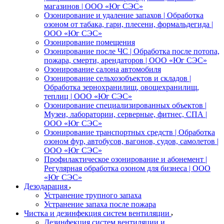
магазинов | ООО «Юг СЭС»
Озонирование и удаление запахов | Обработка
озоном от табака, гари, плесени, формальдегида |
ООО «Юг СЭС»
Озонирование помещения
Озонирование после ЧС | Обработка после потопа,
пожара, смерти, арендаторов | ООО «Юг СЭС»
Озонирование салона автомобиля
Озонирование сельхозобъектов и складов |
Обработка зернохранилищ, овощехранилищ,
теплиц | ООО «Юг СЭС»
Озонирование специализированных объектов |
Музеи, лаборатории, серверные, фитнес, СПА |
ООО «Юг СЭС»
Озонирование транспортных средств | Обработка
озоном фур, автобусов, вагонов, судов, самолетов |
ООО «Юг СЭС»
Профилактическое озонирование и абонемент |
Регулярная обработка озоном для бизнеса | ООО
«Юг СЭС»
Дезодарация
Устранение трупного запаха
Устранение запаха после пожара
Чистка и дезинфекция систем вентиляции
Дезинфекция систем вентиляции и