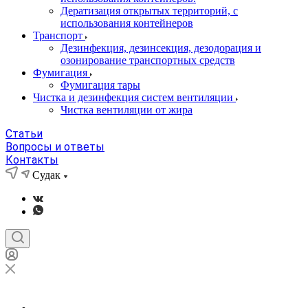
Дератизация открытых территорий, с
использования контейнеров
Транспорт
Дезинфекция, дезинсекция, дезодорация и
озонирование транспортных средств
Фумигация
Фумигация тары
Чистка и дезинфекция систем вентиляции
Чистка вентиляции от жира
Статьи
Вопросы и ответы
Контакты
Судак
Судак