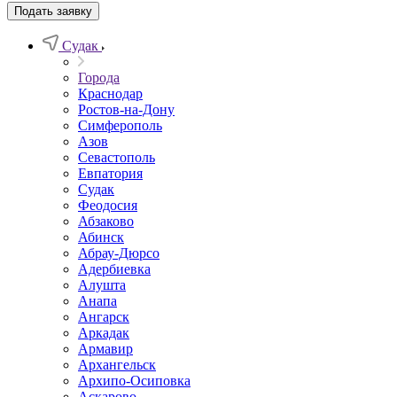
Подать заявку
Судак
Города
Краснодар
Ростов-на-Дону
Симферополь
Азов
Севастополь
Евпатория
Судак
Феодосия
Абзаково
Абинск
Абрау-Дюрсо
Адербиевка
Алушта
Анапа
Ангарск
Аркадак
Армавир
Архангельск
Архипо-Осиповка
Аскарово