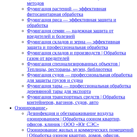
методов
Фумигация растений — эффективная
фитосанитарная обработка
Фумигация риса — эффективная защита и
обработка
Фумигация семян — надежная защита от
вредителей и болезней
Фумигация складов и зерна — эффективная
защита и профессиональная обработка
Фумигация складов и производств | Обработка
газом от вредителей
Фумигация специализированных объектов |
Теплицы, рестораны, музеи, библиотеки
Фумигация судов — профессиональная обработка
для защиты грузов и судна
Фумигация тары — профессиональная обработка
деревянной тары для экспорта
Фумигация транспортных средств | Обработка
контейнеров, вагонов, судов, авто
Озонирование
Дезинфекция и обеззараживание воздуха
озонированием | Обработка озоном квартир,
офисов, клиник | ООО «Юг СЭС»
Озонирование жилых и коммерческих помещений
| Обработка озоном квартир, домов, офисов,