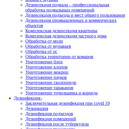
Дезинсекция подвала – профессиональная
обработка подвальных помещений
Дезинсекция подъезда и мест общего пользования
Дезинсекция промышленных и коммерческих
объектов
Комплексная дезинсекция квартиры
Комплексная дезинсекция частного дома
Обработка от моли
Обработка от муравьев
Обработка от ос
Обработка территории от комаров
Уничтожение блох
Уничтожение клопов
Уничтожение мокриц
Уничтожение пауков
Уничтожение сколопендр
Уничтожение тараканов
Уничтожение точильщика и короеда
Дезинфекция
Заключительная дезинфекция при covid 19
Дезинвазия
Дезинфекция подъездов
Дезинфекция помещений
Дезинфекция после туберкулеза