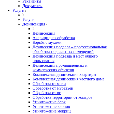
Реквизиты
Документы
Услуги
Услуги
Дезинсекция
Дезинсекция
Акарицидная обработка
Борьба с мухами
Дезинсекция подвала – профессиональная
обработка подвальных помещений
Дезинсекция подъезда и мест общего
пользования
Дезинсекция промышленных и
коммерческих объектов
Комплексная дезинсекция квартиры
Комплексная дезинсекция частного дома
Обработка от моли
Обработка от муравьев
Обработка от ос
Обработка территории от комаров
Уничтожение блох
Уничтожение клопов
Уничтожение мокриц