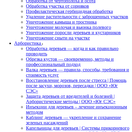
Обработка от чертополоха и осота
Обработка участка от сорняков
Профилактическая гербицидная обработка
Удаление растительности с заброшенных участков
Уничтожение камыша и тростника
Уничтожение молочая и вьюнка полевого
Уничтожение поросли деревьев и кустарников
Уничтожение сныти на участке
Арбористика
Обработка деревьев — когда и как правильно
проводить
Обрезка кустов — своевременно, методы и
профессиональный подход
Валка деревьев — правила, способы, требования и
стоимость услуг
Восстановление деревьев после стресса | Помощь
после засухи, морозов, пересадки | ООО «Юг
СЭС»
Защита деревьев от вредителей и болезней |
Арбористические методы | ООО «Юг СЭС»
Инъекции для деревьев – лечение инъекционным
методом
Каблинг деревьев — укрепление и сохранение
зеленых насаждений
Капельницы для деревьев | Системы прикорневого