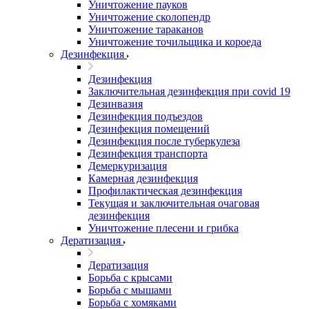
Уничтожение пауков
Уничтожение сколопендр
Уничтожение тараканов
Уничтожение точильщика и короеда
Дезинфекция
Дезинфекция
Заключительная дезинфекция при covid 19
Дезинвазия
Дезинфекция подъездов
Дезинфекция помещений
Дезинфекция после туберкулеза
Дезинфекция транспорта
Демеркуризация
Камерная дезинфекция
Профилактическая дезинфекция
Текущая и заключительная очаговая
дезинфекция
Уничтожение плесени и грибка
Дератизация
Дератизация
Борьба с крысами
Борьба с мышами
Борьба с хомяками