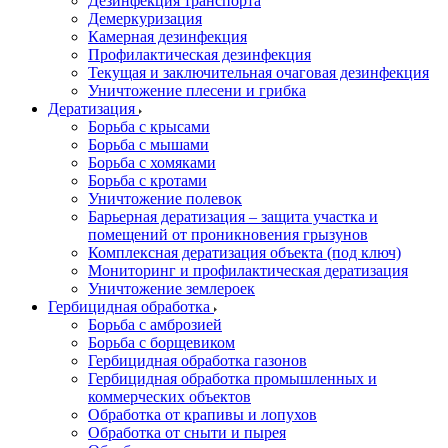
Дезинфекция транспорта
Демеркуризация
Камерная дезинфекция
Профилактическая дезинфекция
Текущая и заключительная очаговая дезинфекция
Уничтожение плесени и грибка
Дератизация
Борьба с крысами
Борьба с мышами
Борьба с хомяками
Борьба с кротами
Уничтожение полевок
Барьерная дератизация – защита участка и
помещений от проникновения грызунов
Комплексная дератизация объекта (под ключ)
Мониторинг и профилактическая дератизация
Уничтожение землероек
Гербицидная обработка
Борьба с амброзией
Борьба с борщевиком
Гербицидная обработка газонов
Гербицидная обработка промышленных и
коммерческих объектов
Обработка от крапивы и лопухов
Обработка от сныти и пырея