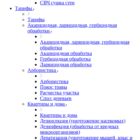
СВЧ сушка стен
Тарифы
Тарифы
Акарицидная, ларвицидная, гербицидная
обработки
Акарицидная, ларвицидная, гербицидная
обработки
Акарицидная обработка
Гербицидная обработка
Ларвицидная обработка
Арбористика
Арбористика
Покос травы
Расчистка участка
Спил деревьев
Квартиры и дома
Квартиры и дома
Дезинсекция (уничтожение насекомых)
Дезинфекция (обработка от вредных
микроорганизмов)
Дератизация (уничтожение мышей, крыс и