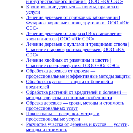
и внутристволового питания | ООО «Юг СЭС»
Кронирование деревьев — нормы, правила и
услуги
Лечение деревьев от грибковых заболеваний |
Фузариоз, корневые гнили, трутовики | ООО «Юг
СЭС»
Лечение деревьев от хлороза | Восстановление
хвои и листьев | ООО «Юг СЭС»
Лечение деревьев с дуплами и трещинами ствола |
Спасение старовозрастных деревьев | ООО «Юг
СЭС»
Лечение хвойных от ржавчины и шютте |
Спасение сосен, елей, пихт | ООО «Юг СЭС»
Обработка деревьев от короеда —
профессиональные и эффективные методы защиты
Обработка кустов — защита от болезней и
вредителей
Обработка растений от вредителей и болезней —
методы, средства и сезонные особенности
Обрезка деревьев — сроки, методы и стоимость
профессиональных услуг
Покос травы — расценки, методы и
профессиональные услуги
Расчистка участка от деревьев и кустов — услуги,
методы и стоимость