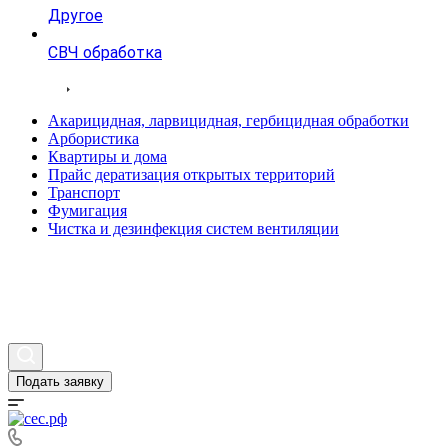
Другое
СВЧ обработка
Тарифы
Акарицидная, ларвицидная, гербицидная обработки
Арбористика
Квартиры и дома
Прайс дератизация открытых территорий
Транспорт
Фумигация
Чистка и дезинфекция систем вентиляции
Статьи
Вопросы и ответы
Контакты
Подать заявку