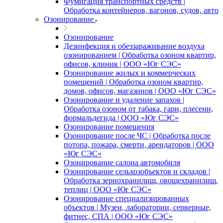
Фумигация транспортных средств |
Обработка контейнеров, вагонов, судов, авто
Озонирование
Озонирование
Дезинфекция и обеззараживание воздуха
озонированием | Обработка озоном квартир,
офисов, клиник | ООО «Юг СЭС»
Озонирование жилых и коммерческих
помещений | Обработка озоном квартир,
домов, офисов, магазинов | ООО «Юг СЭС»
Озонирование и удаление запахов |
Обработка озоном от табака, гари, плесени,
формальдегида | ООО «Юг СЭС»
Озонирование помещения
Озонирование после ЧС | Обработка после
потопа, пожара, смерти, арендаторов | ООО
«Юг СЭС»
Озонирование салона автомобиля
Озонирование сельхозобъектов и складов |
Обработка зернохранилищ, овощехранилищ,
теплиц | ООО «Юг СЭС»
Озонирование специализированных
объектов | Музеи, лаборатории, серверные,
фитнес, СПА | ООО «Юг СЭС»