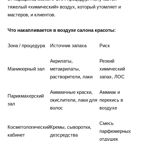
тяжелый «химический» воздух, который утомляет и
мастеров, и клиентов.
Что накапливается в воздухе салона красоты:
Зона / процедура
Источник запаха
Риск
Акрилаты,
Резкий
Маникюрный зал
метакрилаты,
химический
растворители, лаки
запах, ЛОС
Аммиачные краски,
Аммиак и
Парикмахерский
окислители, лаки для
перекись в
зал
волос
воздухе
Смесь
Косметологический
Кремы, сыворотки,
парфюмерных
кабинет
дезсредства
отдушек