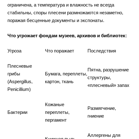
ограничена, а температура и влажность не всегда
стабильны, споры плесени размножаются незаметно,
поражая бесценные документы и экспонаты.
Что угрожает фондам музеев, архивов и библиотек:
Угроза
Что поражает
Последствия
Плесневые
Пятна, разрушение
грибы
Бумага, переплеты,
структуры,
(Aspergillus,
картон, ткань
«плесневый» запах
Penicillium)
Кожаные
Размягчение,
Бактерии
переплеты,
гниение
пергамент
Аллергены для
Книжная пыль,