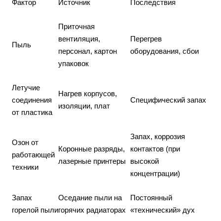
Фактор
Источник
Последствия
Приточная
вентиляция,
Перегрев
Пыль
персонал, картон
оборудования, сбои
упаковок
Летучие
Нагрев корпусов,
соединения
Специфический запах
изоляции, плат
от пластика
Запах, коррозия
Озон от
Коронные разряды,
контактов (при
работающей
лазерные принтеры
высокой
техники
концентрации)
Запах
Оседание пыли на
Постоянный
горелой пыли
горячих радиаторах
«технический» дух