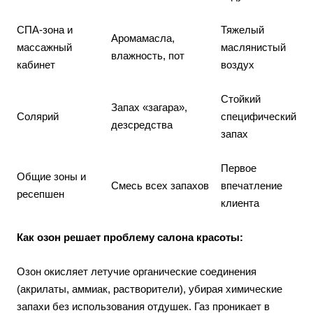
СПА-зона и
Тяжелый
Аромамасла,
массажный
маслянистый
влажность, пот
кабинет
воздух
Стойкий
Запах «загара»,
Солярий
специфический
дезсредства
запах
Первое
Общие зоны и
Смесь всех запахов
впечатление
ресепшен
клиента
Как озон решает проблему салона красоты:
Озон окисляет летучие органические соединения
(акрилаты, аммиак, растворители), убирая химические
запахи без использования отдушек. Газ проникает в