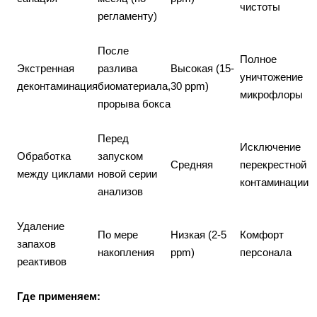
чистоты
регламенту)
После
Полное
Экстренная
разлива
Высокая (15-
уничтожение
деконтаминация
биоматериала,
30 ppm)
микрофлоры
прорыва бокса
Перед
Исключение
Обработка
запуском
Средняя
перекрестной
между циклами
новой серии
контаминации
анализов
Удаление
По мере
Низкая (2-5
Комфорт
запахов
накопления
ppm)
персонала
реактивов
Где применяем: