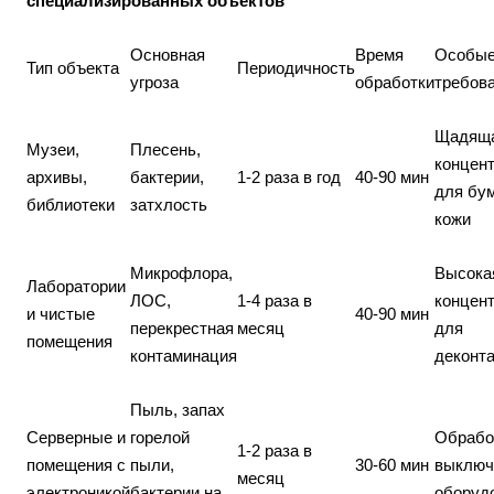
специализированных объектов
Основная
Время
Особы
Тип объекта
Периодичность
угроза
обработки
требов
Щадящ
Музеи,
Плесень,
концен
архивы,
бактерии,
1-2 раза в год
40-90 мин
для бум
библиотеки
затхлость
кожи
Микрофлора,
Высока
Лаборатории
ЛОС,
1-4 раза в
концен
и чистые
40-90 мин
перекрестная
месяц
для
помещения
контаминация
деконт
Пыль, запах
Серверные и
горелой
Обрабо
1-2 раза в
помещения с
пыли,
30-60 мин
выключ
месяц
электроникой
бактерии на
оборуд