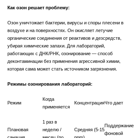
Как озон решает проблему:
Озон уничтожает бактерии, вирусы и споры плесени в
воздухе и на поверхностях. Он окисляет летучие
органические соединения от реактивов и дезсредств,
убирая химические запахи. Для лабораторий,
работающих с ДНК/РНК, озонирование — способ
деконтаминации без применения агрессивной химии,
которая сама может стать источником загрязнения.
Режимы озонирования лабораторий:
Когда
Режим
Концентрация
Что дает
применяется
1 раз в
Поддержание
Плановая
неделю /
Средняя (5-15
фоновой
санация
месяц (по
ppm)