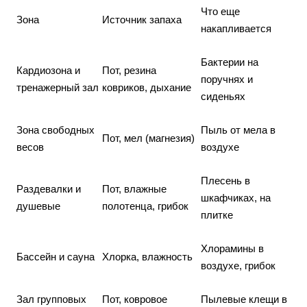
Что еще
Зона
Источник запаха
накапливается
Бактерии на
Кардиозона и
Пот, резина
поручнях и
тренажерный зал
ковриков, дыхание
сиденьях
Зона свободных
Пыль от мела в
Пот, мел (магнезия)
весов
воздухе
Плесень в
Раздевалки и
Пот, влажные
шкафчиках, на
душевые
полотенца, грибок
плитке
Хлорамины в
Бассейн и сауна
Хлорка, влажность
воздухе, грибок
Зал групповых
Пот, ковровое
Пылевые клещи в