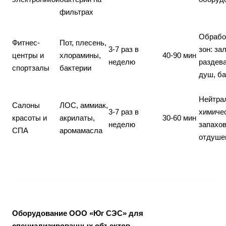
фильтрах
Обрабо
Фитнес-
Пот, плесень,
3-7 раз в
зон: зал
центры и
хлорамины,
40-90 мин
неделю
раздева
спортзалы
бактерии
душ, б
Нейтра
Салоны
ЛОС, аммиак,
3-7 раз в
химиче
красоты и
акрилаты,
30-60 мин
неделю
запахов
СПА
аромамасла
отдуше
Оборудование ООО «Юг СЭС» для
специализированных объектов