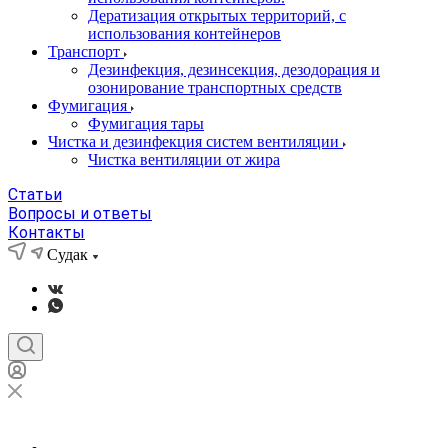
Дератизация открытых территорий, с
использования контейнеров
Транспорт
Дезинфекция, дезинсекция, дезодорация и
озонирование транспортных средств
Фумигация
Фумигация тары
Чистка и дезинфекция систем вентиляции
Чистка вентиляции от жира
Статьи
Вопросы и ответы
Контакты
Судак
Судак