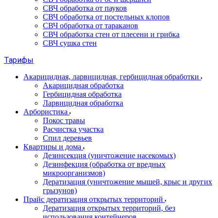
СВЧ обработка от пауков
СВЧ обработка от постельных клопов
СВЧ обработка от тараканов
СВЧ обработка стен от плесени и грибка
СВЧ сушка стен
Тарифы
Акарицидная, ларвицидная, гербицидная обработки
Акарицидная обработка
Гербицидная обработка
Ларвицидная обработка
Арбористика
Покос травы
Расчистка участка
Спил деревьев
Квартиры и дома
Дезинсекция (уничтожение насекомых)
Дезинфекция (обработка от вредных
микроорганизмов)
Дератизация (уничтожение мышей, крыс и других
грызунов)
Прайс дератизация открытых территорий
Дератизация открытых территорий, без
использования контейнеров.