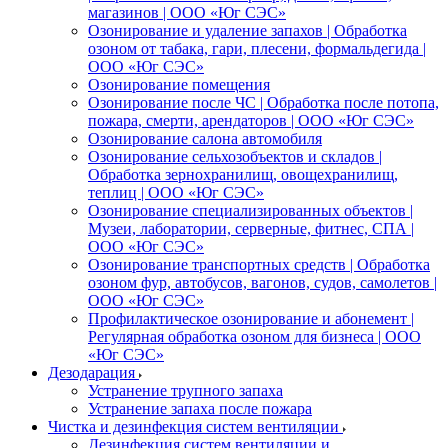
магазинов | ООО «Юг СЭС»
Озонирование и удаление запахов | Обработка
озоном от табака, гари, плесени, формальдегида |
ООО «Юг СЭС»
Озонирование помещения
Озонирование после ЧС | Обработка после потопа,
пожара, смерти, арендаторов | ООО «Юг СЭС»
Озонирование салона автомобиля
Озонирование сельхозобъектов и складов |
Обработка зернохранилищ, овощехранилищ,
теплиц | ООО «Юг СЭС»
Озонирование специализированных объектов |
Музеи, лаборатории, серверные, фитнес, СПА |
ООО «Юг СЭС»
Озонирование транспортных средств | Обработка
озоном фур, автобусов, вагонов, судов, самолетов |
ООО «Юг СЭС»
Профилактическое озонирование и абонемент |
Регулярная обработка озоном для бизнеса | ООО
«Юг СЭС»
Дезодарация
Устранение трупного запаха
Устранение запаха после пожара
Чистка и дезинфекция систем вентиляции
Дезинфекция систем вентиляции и