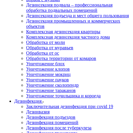
Дезинсекция подвала – профессиональная
обработка подвальных помещений
Дезинсекция подъезда и мест общего пользования
Дезинсекция промышленных и коммерческих
объектов
Комплексная дезинсекция квартиры
Комплексная дезинсекция частного дома
Обработка от моли
Обработка от муравьев
Обработка от ос
Обработка территории от комаров
Уничтожение блох
Уничтожение клопов
Уничтожение мокриц
Уничтожение пауков
Уничтожение сколопендр
Уничтожение тараканов
Уничтожение точильщика и короеда
Дезинфекция
Заключительная дезинфекция при covid 19
Дезинвазия
Дезинфекция подъездов
Дезинфекция помещений
Дезинфекция после туберкулеза