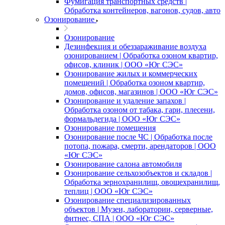
Фумигация транспортных средств |
Обработка контейнеров, вагонов, судов, авто
Озонирование
Озонирование
Дезинфекция и обеззараживание воздуха
озонированием | Обработка озоном квартир,
офисов, клиник | ООО «Юг СЭС»
Озонирование жилых и коммерческих
помещений | Обработка озоном квартир,
домов, офисов, магазинов | ООО «Юг СЭС»
Озонирование и удаление запахов |
Обработка озоном от табака, гари, плесени,
формальдегида | ООО «Юг СЭС»
Озонирование помещения
Озонирование после ЧС | Обработка после
потопа, пожара, смерти, арендаторов | ООО
«Юг СЭС»
Озонирование салона автомобиля
Озонирование сельхозобъектов и складов |
Обработка зернохранилищ, овощехранилищ,
теплиц | ООО «Юг СЭС»
Озонирование специализированных
объектов | Музеи, лаборатории, серверные,
фитнес, СПА | ООО «Юг СЭС»