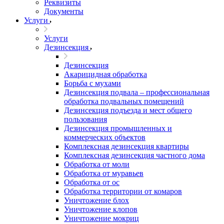
Реквизиты
Документы
Услуги
Услуги
Дезинсекция
Дезинсекция
Акарицидная обработка
Борьба с мухами
Дезинсекция подвала – профессиональная
обработка подвальных помещений
Дезинсекция подъезда и мест общего
пользования
Дезинсекция промышленных и
коммерческих объектов
Комплексная дезинсекция квартиры
Комплексная дезинсекция частного дома
Обработка от моли
Обработка от муравьев
Обработка от ос
Обработка территории от комаров
Уничтожение блох
Уничтожение клопов
Уничтожение мокриц