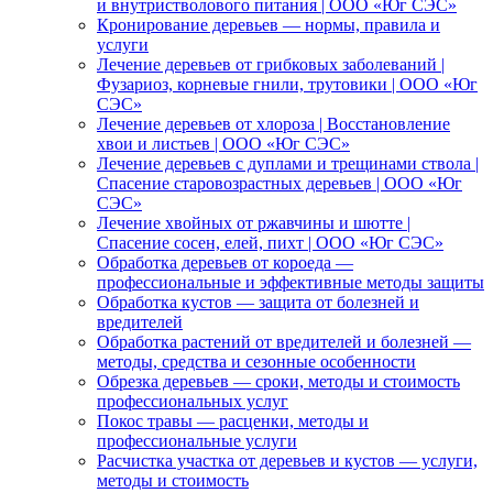
и внутристволового питания | ООО «Юг СЭС»
Кронирование деревьев — нормы, правила и
услуги
Лечение деревьев от грибковых заболеваний |
Фузариоз, корневые гнили, трутовики | ООО «Юг
СЭС»
Лечение деревьев от хлороза | Восстановление
хвои и листьев | ООО «Юг СЭС»
Лечение деревьев с дуплами и трещинами ствола |
Спасение старовозрастных деревьев | ООО «Юг
СЭС»
Лечение хвойных от ржавчины и шютте |
Спасение сосен, елей, пихт | ООО «Юг СЭС»
Обработка деревьев от короеда —
профессиональные и эффективные методы защиты
Обработка кустов — защита от болезней и
вредителей
Обработка растений от вредителей и болезней —
методы, средства и сезонные особенности
Обрезка деревьев — сроки, методы и стоимость
профессиональных услуг
Покос травы — расценки, методы и
профессиональные услуги
Расчистка участка от деревьев и кустов — услуги,
методы и стоимость