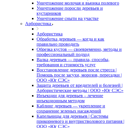
Уничтожение молочая и вьюнка полевого
Уничтожение поросли деревьев и
кустарников
Уничтожение сныти на участке
Арбористика
Арбористика
Обработка деревьев — когда и как
правильно проводить
Обрезка кустов — своевременно, методы и
профессиональный подход
Валка деревьев — правила, способы,
требования и стоимость услуг
Восстановление деревьев после стресса |
Помощь после засухи, морозов, пересадки |
ООО «Юг СЭС»
Защита деревьев от вредителей и болезней |
Арбористические методы | ООО «Юг СЭС»
Инъекции для деревьев – лечение
инъекционным методом
Каблинг деревьев — укрепление и
сохранение зеленых насаждений
Капельницы для деревьев | Системы
прикорневого и внутристволового питания |
ООО «Юг СЭС»