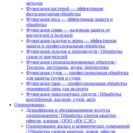
методов
Фумигация растений — эффективная
фитосанитарная обработка
Фумигация риса — эффективная защита и
обработка
Фумигация семян — надежная защита от
вредителей и болезней
Фумигация складов и зерна — эффективная
защита и профессиональная обработка
Фумигация складов и производств | Обработка
газом от вредителей
Фумигация специализированных объектов |
Теплицы, рестораны, музеи, библиотеки
Фумигация судов — профессиональная обработка
для защиты грузов и судна
Фумигация тары — профессиональная обработка
деревянной тары для экспорта
Фумигация транспортных средств | Обработка
контейнеров, вагонов, судов, авто
Озонирование
Дезинфекция и обеззараживание воздуха
озонированием | Обработка озоном квартир,
офисов, клиник | ООО «Юг СЭС»
Озонирование жилых и коммерческих помещений
| Обработка озоном квартир, домов, офисов,