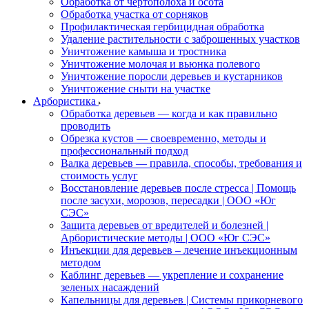
Обработка от чертополоха и осота
Обработка участка от сорняков
Профилактическая гербицидная обработка
Удаление растительности с заброшенных участков
Уничтожение камыша и тростника
Уничтожение молочая и вьюнка полевого
Уничтожение поросли деревьев и кустарников
Уничтожение сныти на участке
Арбористика
Обработка деревьев — когда и как правильно
проводить
Обрезка кустов — своевременно, методы и
профессиональный подход
Валка деревьев — правила, способы, требования и
стоимость услуг
Восстановление деревьев после стресса | Помощь
после засухи, морозов, пересадки | ООО «Юг
СЭС»
Защита деревьев от вредителей и болезней |
Арбористические методы | ООО «Юг СЭС»
Инъекции для деревьев – лечение инъекционным
методом
Каблинг деревьев — укрепление и сохранение
зеленых насаждений
Капельницы для деревьев | Системы прикорневого