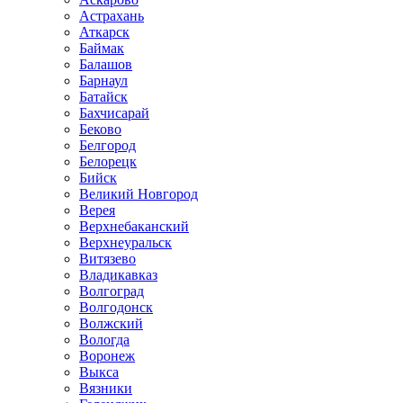
Астрахань
Аткарск
Баймак
Балашов
Барнаул
Батайск
Бахчисарай
Беково
Белгород
Белорецк
Бийск
Великий Новгород
Верея
Верхнебаканский
Верхнеуральск
Витязево
Владикавказ
Волгоград
Волгодонск
Волжский
Вологда
Воронеж
Выкса
Вязники