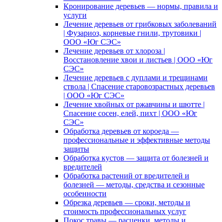
Кронирование деревьев — нормы, правила и
услуги
Лечение деревьев от грибковых заболеваний
| Фузариоз, корневые гнили, трутовики |
ООО «Юг СЭС»
Лечение деревьев от хлороза |
Восстановление хвои и листьев | ООО «Юг
СЭС»
Лечение деревьев с дуплами и трещинами
ствола | Спасение старовозрастных деревьев
| ООО «Юг СЭС»
Лечение хвойных от ржавчины и шютте |
Спасение сосен, елей, пихт | ООО «Юг
СЭС»
Обработка деревьев от короеда —
профессиональные и эффективные методы
защиты
Обработка кустов — защита от болезней и
вредителей
Обработка растений от вредителей и
болезней — методы, средства и сезонные
особенности
Обрезка деревьев — сроки, методы и
стоимость профессиональных услуг
Покос травы — расценки, методы и