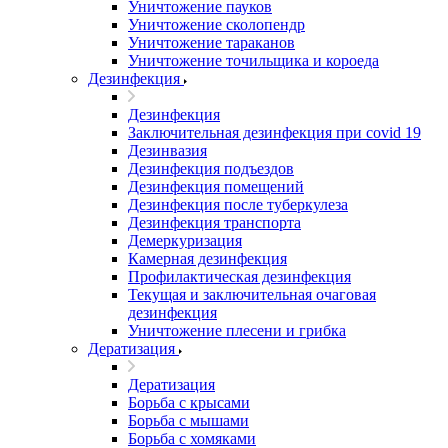
Уничтожение пауков
Уничтожение сколопендр
Уничтожение тараканов
Уничтожение точильщика и короеда
Дезинфекция
Дезинфекция
Заключительная дезинфекция при covid 19
Дезинвазия
Дезинфекция подъездов
Дезинфекция помещений
Дезинфекция после туберкулеза
Дезинфекция транспорта
Демеркуризация
Камерная дезинфекция
Профилактическая дезинфекция
Текущая и заключительная очаговая
дезинфекция
Уничтожение плесени и грибка
Дератизация
Дератизация
Борьба с крысами
Борьба с мышами
Борьба с хомяками