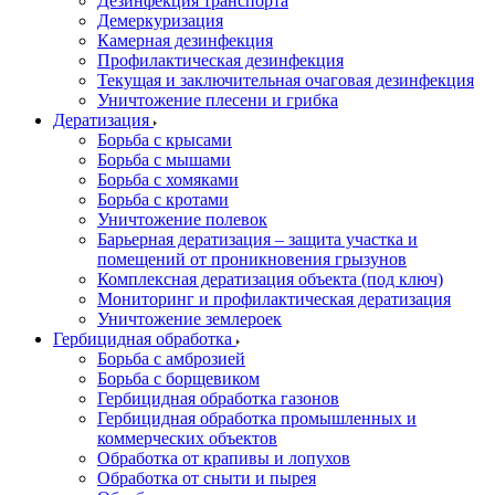
Дезинфекция транспорта
Демеркуризация
Камерная дезинфекция
Профилактическая дезинфекция
Текущая и заключительная очаговая дезинфекция
Уничтожение плесени и грибка
Дератизация
Борьба с крысами
Борьба с мышами
Борьба с хомяками
Борьба с кротами
Уничтожение полевок
Барьерная дератизация – защита участка и
помещений от проникновения грызунов
Комплексная дератизация объекта (под ключ)
Мониторинг и профилактическая дератизация
Уничтожение землероек
Гербицидная обработка
Борьба с амброзией
Борьба с борщевиком
Гербицидная обработка газонов
Гербицидная обработка промышленных и
коммерческих объектов
Обработка от крапивы и лопухов
Обработка от сныти и пырея