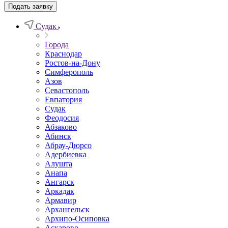
Подать заявку
Судак
Города
Краснодар
Ростов-на-Дону
Симферополь
Азов
Севастополь
Евпатория
Судак
Феодосия
Абзаково
Абинск
Абрау-Дюрсо
Адербиевка
Алушта
Анапа
Ангарск
Аркадак
Армавир
Архангельск
Архипо-Осиповка
Аскарово