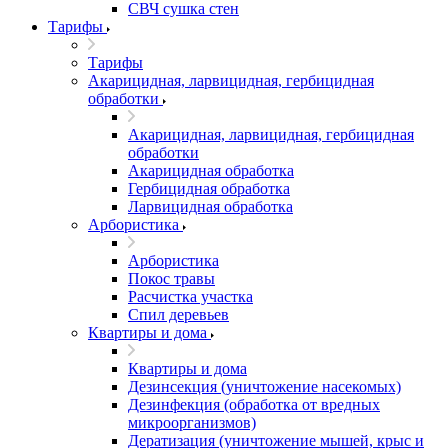
СВЧ сушка стен
Тарифы
Тарифы
Акарицидная, ларвицидная, гербицидная
обработки
Акарицидная, ларвицидная, гербицидная
обработки
Акарицидная обработка
Гербицидная обработка
Ларвицидная обработка
Арбористика
Арбористика
Покос травы
Расчистка участка
Спил деревьев
Квартиры и дома
Квартиры и дома
Дезинсекция (уничтожение насекомых)
Дезинфекция (обработка от вредных
микроорганизмов)
Дератизация (уничтожение мышей, крыс и