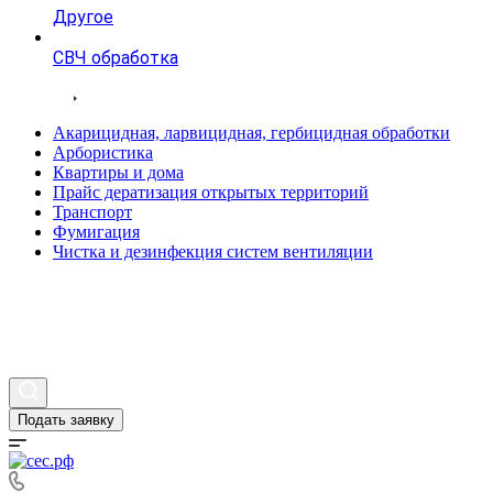
Другое
СВЧ обработка
Тарифы
Акарицидная, ларвицидная, гербицидная обработки
Арбористика
Квартиры и дома
Прайс дератизация открытых территорий
Транспорт
Фумигация
Чистка и дезинфекция систем вентиляции
Статьи
Вопросы и ответы
Контакты
Подать заявку