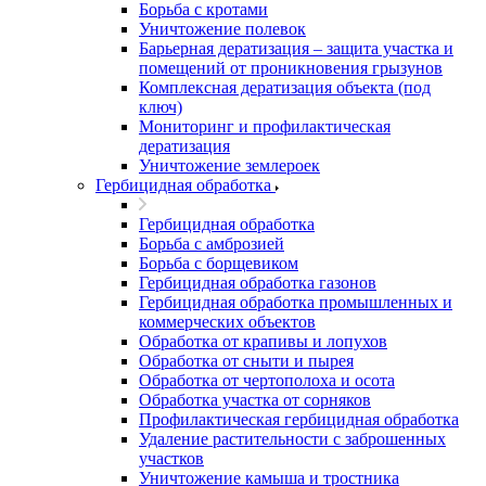
Борьба с кротами
Уничтожение полевок
Барьерная дератизация – защита участка и
помещений от проникновения грызунов
Комплексная дератизация объекта (под
ключ)
Мониторинг и профилактическая
дератизация
Уничтожение землероек
Гербицидная обработка
Гербицидная обработка
Борьба с амброзией
Борьба с борщевиком
Гербицидная обработка газонов
Гербицидная обработка промышленных и
коммерческих объектов
Обработка от крапивы и лопухов
Обработка от сныти и пырея
Обработка от чертополоха и осота
Обработка участка от сорняков
Профилактическая гербицидная обработка
Удаление растительности с заброшенных
участков
Уничтожение камыша и тростника