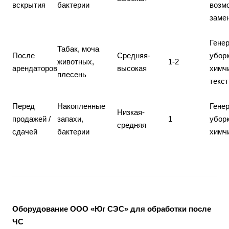
вскрытия
бактерии
возм
заме
Гене
Табак, моча
После
Средняя-
уборк
животных,
1-2
арендаторов
высокая
химч
плесень
текс
Перед
Накопленные
Гене
Низкая-
продажей /
запахи,
1
уборк
средняя
сдачей
бактерии
химч
Оборудование ООО «Юг СЭС» для обработки после
ЧС