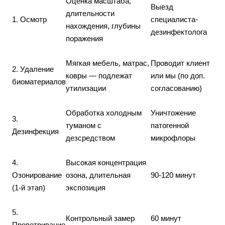
Оценка масштаба,
Выезд
длительности
1. Осмотр
специалиста-
нахождения, глубины
дезинфектолога
поражения
Мягкая мебель, матрас,
Проводит клиент
2. Удаление
ковры — подлежат
или мы (по доп.
биоматериалов
утилизации
согласованию)
Обработка холодным
Уничтожение
3.
туманом с
патогенной
Дезинфекция
дезсредством
микрофлоры
4.
Высокая концентрация
Озонирование
озона, длительная
90-120 минут
(1-й этап)
экспозиция
5.
Контрольный замер
60 минут
Проветривание