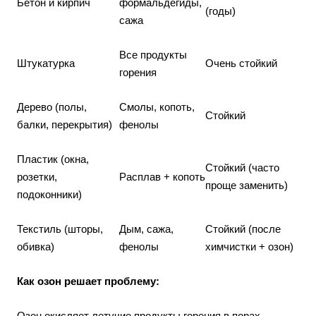
Бетон и кирпич
формальдегиды,
(годы)
сажа
Все продукты
Штукатурка
Очень стойкий
горения
Дерево (полы,
Смолы, копоть,
Стойкий
балки, перекрытия)
фенолы
Пластик (окна,
Стойкий (часто
розетки,
Расплав + копоть
проще заменить)
подоконники)
Текстиль (шторы,
Дым, сажа,
Стойкий (после
обивка)
фенолы
химчистки + озон)
Как озон решает проблему:
Озон окисляет летучие продукты горения в порах