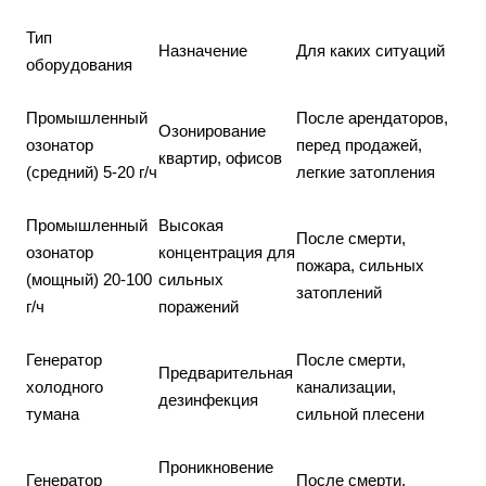
Тип
Назначение
Для каких ситуаций
оборудования
Промышленный
После арендаторов,
Озонирование
озонатор
перед продажей,
квартир, офисов
(средний) 5-20 г/ч
легкие затопления
Промышленный
Высокая
После смерти,
озонатор
концентрация для
пожара, сильных
(мощный) 20-100
сильных
затоплений
г/ч
поражений
Генератор
После смерти,
Предварительная
холодного
канализации,
дезинфекция
тумана
сильной плесени
Проникновение
Генератор
После смерти,