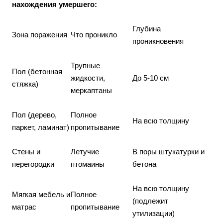
нахождения умершего:
Глубина
Зона поражения
Что проникло
проникновения
Трупные
Пол (бетонная
жидкости,
До 5-10 см
стяжка)
меркаптаны
Пол (дерево,
Полное
На всю толщину
паркет, ламинат)
пропитывание
Стены и
Летучие
В поры штукатурки и
перегородки
птомаины
бетона
На всю толщину
Мягкая мебель и
Полное
(подлежит
матрас
пропитывание
утилизации)