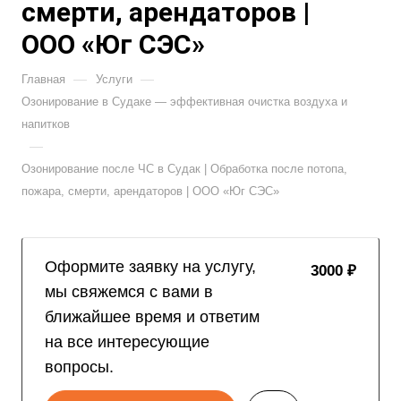
смерти, арендаторов |
ООО «Юг СЭС»
—
—
Главная
Услуги
Озонирование в Судаке — эффективная очистка воздуха и
напитков
—
Озонирование после ЧС в Судак | Обработка после потопа,
пожара, смерти, арендаторов | ООО «Юг СЭС»
Оформите заявку на услугу,
3000 ₽
мы свяжемся с вами в
ближайшее время и ответим
на все интересующие
вопросы.