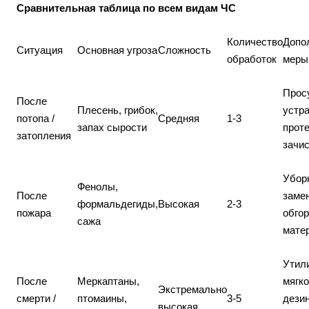
Сравнительная таблица по всем видам ЧС
Количество
Допо
Ситуация
Основная угроза
Сложность
обработок
меры
Прос
После
Плесень, грибок,
устр
потопа /
Средняя
1-3
запах сырости
проте
затопления
зачис
Уборк
Фенолы,
После
заме
формальдегиды,
Высокая
2-3
пожара
обго
сажа
мате
Утил
После
Меркаптаны,
мягко
Экстремально
смерти /
птомаины,
3-5
дези
высокая