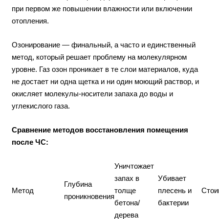
при первом же повышении влажности или включении
отопления.
Озонирование — финальный, а часто и единственный
метод, который решает проблему на молекулярном
уровне. Газ озон проникает в те слои материалов, куда
не достает ни одна щетка и ни один моющий раствор, и
окисляет молекулы-носители запаха до воды и
углекислого газа.
Сравнение методов восстановления помещения
после ЧС:
Уничтожает
запах в
Убивает
Глубина
Метод
толще
плесень и
Стои
проникновения
бетона/
бактерии
дерева