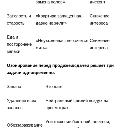
замена полов»
дисконт
Затхлость и
«Квартира запущенная,
Снижение
старость
давно не жили»
интереса
Еда и
«Неухоженная, не хочется
Снижение
посторонние
жить»
интереса
запахи
Озонирование перед продажей/сдачей решает три
задачи одновременно:
Задача
Что дает
Удаление всех
Нейтральный свежий воздух на
запахов
просмотрах
Уничтожение бактерий, плесени,
Обеззараживание