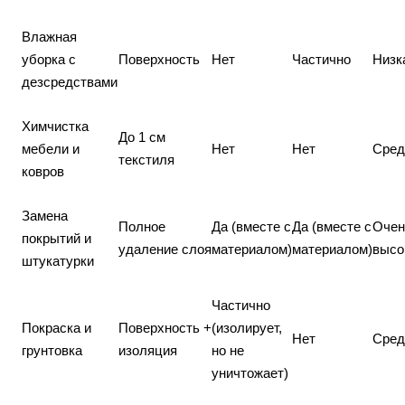
Влажная
уборка с
Поверхность
Нет
Частично
Низк
дезсредствами
Химчистка
До 1 см
мебели и
Нет
Нет
Сред
текстиля
ковров
Замена
Полное
Да (вместе с
Да (вместе с
Очен
покрытий и
удаление слоя
материалом)
материалом)
высо
штукатурки
Частично
Покраска и
Поверхность +
(изолирует,
Нет
Сред
грунтовка
изоляция
но не
уничтожает)